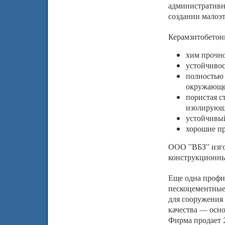
административн
создании малоэ
Керамзитобетон
хим прочно
устойчивос
полностью 
окружающег
пористая с
изолирующ
устойчивый
хорошие пр
ООО ”ВБЗ” изго
конструкционны
Еще одна профи
пескоцементные
для сооружения
качества — осно
Фирма продает 2