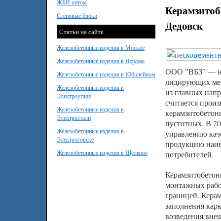
ЖБИ оптом
Керамзитоб
Стеновые блоки
Дедовск
Статьи на сайте
Железобетонные изделия в Москве
Железобетонные изделия в Яхроме
ООО ”ВБЗ” — на
Железобетонные изделия в Юбилейном
лидирующих мес
Железобетонные изделия в
из главных нап
Электроуглях
считается произ
Железобетонные изделия в
керамзитобетон
Электростали
пустотных. В 2
Железобетонные изделия в
управлению каче
Электрогорске
продукцию наив
Железобетонные изделия в Щелкове
потребителей.
Керамзитобетон
монтажных работ
границей. Кера
заполнения кар
возведения вне