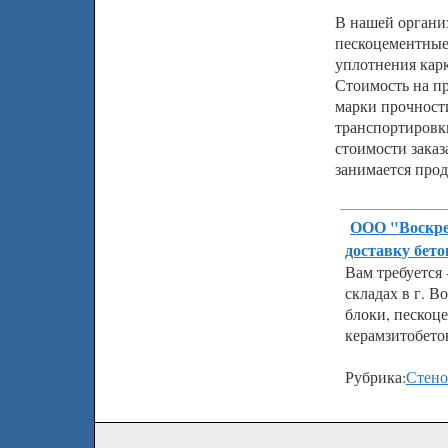
В нашей органи
пескоцементные
уплотнения карк
Стоимость на п
марки прочности
транспортировки
стоимости заказ
занимается про
ООО "Воскре
доставку бето
Вам требуется 
складах в г. В
блоки, пескоц
керамзитобето
Рубрика:
Стено