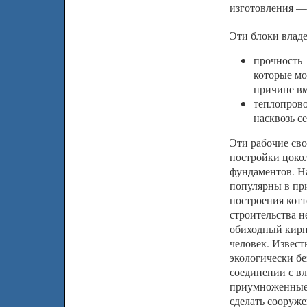
изготовления —
Эти блоки влад
прочность 
которые мо
причине вм
теплопрово
насквозь с
Эти рабочие св
постройки цоко
фундаментов. Н
популярны в пр
построения кот
строительства н
обиходный кирп
человек. Извест
экологически бе
соединении с в
приумноженные 
сделать сооруж