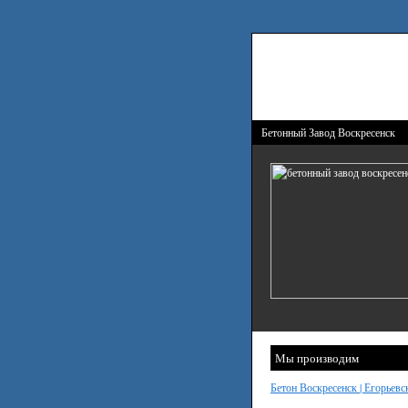
Бетонный Завод Воскресенск
Мы производим
Бетон Воскресенск | Егорьевс