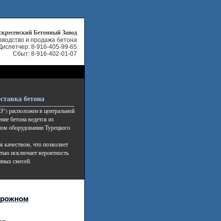
скресенский Бетонный Завод
зводство и продажа бетона
Диспетчер:
8-916-405-99-65
Сбыт: 8-916-402-01-07
ставка бетона
") расположен в центральной
ние бетона ведется из
ном оборудовании Турецкого
я качеством, что позволяет
стью исключает вероятность
нных смесей.
орожном