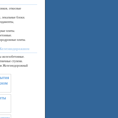
овков, откосные
, лекальные блоки.
ундаменты,
дные плиты.
етонные.
эродромные плиты.
Железнодорожном
ы железобетонные.
тничные ступени.
тия Железнодорожный