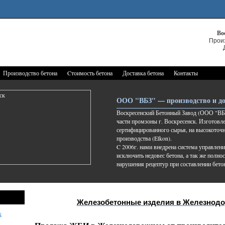
Во
Прои
Производство бетона
Cтоимость бетона
Доставка бетона
Контакты
ООО "ВБЗ" — производство и до
Воскресенский Бетонный Завод (ООО "ВБЗ
части промзоны г. Воскресенск. Изготовле
сертифицированного сырья, на высокоточ
производства (Elkon).
C 2006г. нами внедрена система управлени
исключить недовес бетона, а так же полно
нарушения рецептур при составлении бето
Железобетонные изделия в Железнод
к