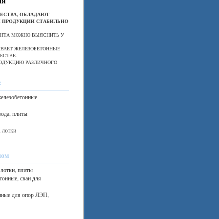
ля
ЧЕСТВА, ОБЛАДАЮТ
 ПРОДУКЦИИ СТАБИЛЬНО
ОНТА МОЖНО ВЫЯСНИТЬ У
ИВАЕТ ЖЕЛЕЗОБЕТОННЫЕ
ЕСТВЕ.
РОДУКЦИЮ РАЗЛИЧНОГО
:
железобетонные
вода, плиты
, лотки
ном
лотки, плиты
тонные, сваи для
нные для опор ЛЭП,