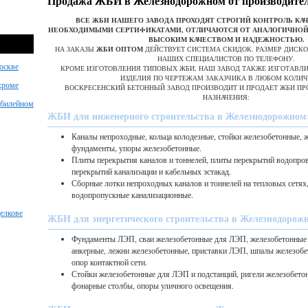
Продажа ЖБИ в Железнодорожном от производите
ВСЕ ЖБИ НАШЕГО ЗАВОДА ПРОХОДЯТ СТРОГИЙ КОНТРОЛЬ КА
НЕОБХОДИМЫМИ СЕРТИФИКАТАМИ, ОТЛИЧАЮТСЯ ОТ АНАЛОГИЧНОЙ
ВЫСОКИМ КАЧЕСТВОМ И НАДЕЖНОСТЬЮ.
НА ЗАКАЗЫ
ЖБИ ОПТОМ
ДЕЙСТВУЕТ СИСТЕМА СКИДОК. РАЗМЕР ДИСК
НАШИХ СПЕЦИАЛИСТОВ ПО ТЕЛЕФОНУ.
оскве
КРОМЕ ИЗГОТОВЛЕНИЯ ТИПОВЫХ ЖБИ, НАШ ЗАВОД ТАКЖЕ ИЗГОТАВЛ
ИЗДЕЛИЯ ПО ЧЕРТЕЖАМ ЗАКАЗЧИКА В ЛЮБОМ КОЛИЧ
хроме
ВОСКРЕСЕНСКИЙ БЕТОННЫЙ ЗАВОД ПРОИЗВОДИТ И ПРОДАЕТ ЖБИ П
НАЗНАЧЕНИЯ:
Юбилейном
ЖБИ для инженерного строительства в Железнодорожном
Каналы непроходные, кольца колодезные, стойки железобетонные, 
фундаменты, упоры железобетонные.
Плиты перекрытия каналов и тоннелей, плиты перекрытий водопро
перекрытий канализации и кабельных эстакад.
Сборные лотки непроходных каналов и тоннелей на тепловых сетях
водопропускные канализационные.
елкове
ЖБИ для энергетического строительства в Железнодорож
Фундаменты ЛЭП, сваи железобетонные для ЛЭП, железобетонные 
анкерные, лежни железобетонные, приставки ЛЭП, шпалы железобе
опор контактной сети.
Стойки железобетонные для ЛЭП и подстанций, ригели железобето
фонарные столбы, опоры уличного освещения.