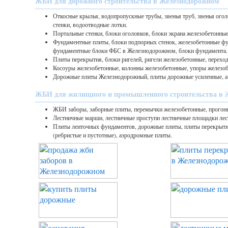
ЖБИ для дорожного строительства в Железнодорожном
Откосные крылья, водопропускные трубы, звенья труб, звенья огол
стенки, водоотводные лотки.
Портальные стенки, блоки оголовков, блоки экрана железобетонные
Фундаментные плиты, блоки подпорных стенок, железобетонные ф
фундаментные блоки ФБС в Железнодорожном, блоки фундамента.
Плиты перекрытия, блоки ригелей, ригели железобетонные, перехо
Косоуры железобетонные, колонны железобетонные, упоры железоб
Дорожные плиты Железнодорожный, плиты дорожные усиленные, а
ЖБИ для жилищного и промышленного строительства в 
ЖБИ заборы, заборные плиты, перемычки железобетонные, прогон
Лестничные марши, лестничные проступи лестничные площадки лес
Плиты ленточных фундаментов, дорожные плиты, плиты перекры
(ребристые и пустотные), аэродромные плиты.