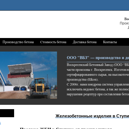
Во
Прои
Производство бетона
Cтоимость бетона
Доставка бетона
Контакты
ООО "ВБЗ" — производство и до
Воскресенский Бетонный Завод (ООО "ВБЗ
части промзоны г. Воскресенск. Изготовле
сертифицированного сырья, на высокоточ
производства (Elkon).
C 2006г. нами внедрена система управлени
исключить недовес бетона, а так же полно
нарушения рецептур при составлении бето
Железобетонные изделия в Ступ
к