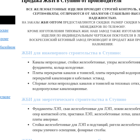
Продажа ЖБИ в Ступино от производителя
ВСЕ ЖЕЛЕЗОБЕТОННЫЕ ИЗДЕЛИЯ ПРОХОДЯТ СТРОГИЙ КОНТРОЛЬ
СЕРТИФИКАТЫ, ОТЛИЧАЮТСЯ ОТ АНАЛОГОВ СТАБИЛЬНО ВЫС
НАДЕЖНОСТЬЮ.
НА ЗАКАЗЫ
ЖБИ ОПТОМ
ПРЕДОСТАВЛЯЮТСЯ СКИДКИ. РАЗМЕР СКИДКИ 
МЕНЕДЖЕРОВ ПО ТЕЛЕФОНУ.
оскве
КРОМЕ ИЗГОТОВЛЕНИЯ ТИПОВЫХ ЖБИ, НАШ ЗАВОД ТАКЖЕ ИЗГОТАВЛ
ИЗДЕЛИЯ ПО ИНДИВИДУАЛЬНЫМ ЧЕРТЕЖАМ ПОКУПАТЕЛЯ В Л
хроме
ВОСКРЕСЕНСКИЙ БЕТОННЫЙ ЗАВОД ПРОИЗВОДИТ И ПРОДАЕТ ЖБИ П
НАЗНАЧЕНИЯ:
Юбилейном
ЖБИ для инженерного строительства в Ступино:
Каналы непроходные, стойки железобетонные, упоры железобетонн
фундаменты, кольца колодезные.
Плиты перекрытия каналов и тоннелей, плиты перекрытий водопро
перекрытий канализации и кабельных эстакад.
Сборные лотки непроходных каналов и тоннелей на тепловых сетях
водопропускные канализационные.
елкове
ЖБИ для энергетического строительства в Ступино
Фундаменты ЛЭП, сваи железобетонные для ЛЭП, лежни железобет
опор контактной сети, приставки ЛЭП, железобетонные лотки, шпа
плиты анкерные.
Стойки железобетонные для ЛЭП и подстанций, ригели железобето
опоры уличного освещения, фонарные столбы.