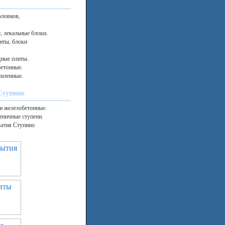
оловков,
, лекальные блоки.
нты, блоки
дные плиты.
етонные.
силенные.
Ступино
и железобетонные.
тничные ступени.
рытия Ступино