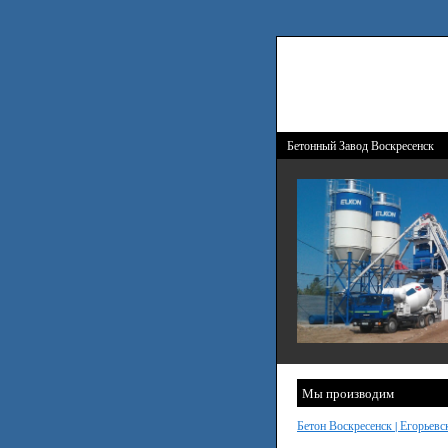
Бетонный Завод Воскресенск
Мы производим
Бетон Воскресенск | Егорьевс