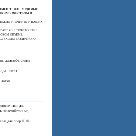
, ИМЕЮТ НЕОБХОДИМЫЕ
ОКИМ КАЧЕСТВОМ И
МОЖНО УТОЧНИТЬ У НАШИХ
ИВАЕТ ЖЕЛЕЗОБЕТОННЫЕ
ЮБОМ ОБЪЕМЕ.
РОДУКЦИЮ РАЗЛИЧНОГО
ые, железобетонные
вода, плиты
, лотки
онные, сваи для
лы железобетонные,
нные для опор ЛЭП,