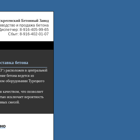
скресенский Бетонный Завод
зводство и продажа бетона
Диспетчер:
8-916-405-99-65
Сбыт: 8-916-402-01-07
ставка бетона
") расположен в центральной
ние бетона ведется из
ном оборудовании Турецкого
я качеством, что позволяет
стью исключает вероятность
нных смесей.
ино