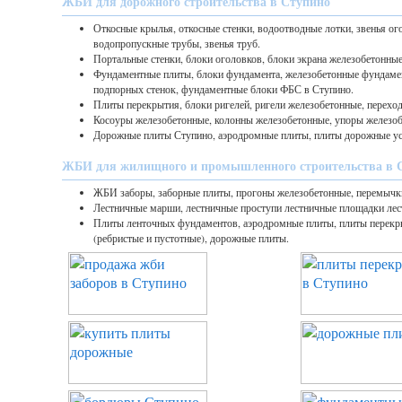
ЖБИ для дорожного строительства в Ступино
Откосные крылья, откосные стенки, водоотводные лотки, звенья ог
водопропускные трубы, звенья труб.
Портальные стенки, блоки оголовков, блоки экрана железобетонные
Фундаментные плиты, блоки фундамента, железобетонные фундаме
подпорных стенок, фундаментные блоки ФБС в Ступино.
Плиты перекрытия, блоки ригелей, ригели железобетонные, перехо
Косоуры железобетонные, колонны железобетонные, упоры железоб
Дорожные плиты Ступино, аэродромные плиты, плиты дорожные у
ЖБИ для жилищного и промышленного строительства в 
ЖБИ заборы, заборные плиты, прогоны железобетонные, перемычк
Лестничные марши, лестничные проступи лестничные площадки лес
Плиты ленточных фундаментов, аэродромные плиты, плиты перек
(ребристые и пустотные), дорожные плиты.