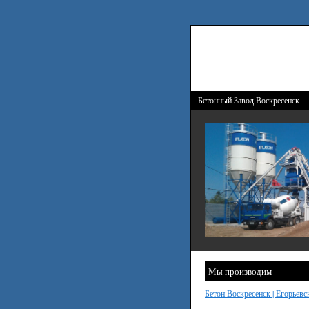
Бетонный Завод Воскресенск
Мы производим
Бетон Воскресенск | Егорьевс