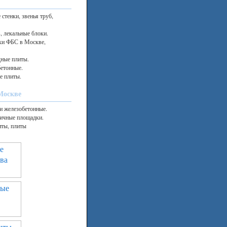
стенки, звенья труб,
, лекальные блоки.
ки ФБС в Москве,
дные плиты.
етонные.
е плиты.
Москве
и железобетонные.
ничные площадки.
иты, плиты