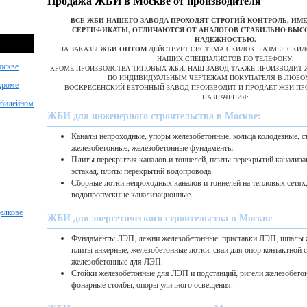
Продажа ЖБИ в Москве от производителя
ВСЕ ЖБИ НАШЕГО ЗАВОДА ПРОХОДЯТ СТРОГИЙ КОНТРОЛЬ, И
СЕРТИФИКАТЫ, ОТЛИЧАЮТСЯ ОТ АНАЛОГОВ СТАБИЛЬНО ВЫС
НАДЕЖНОСТЬЮ.
НА ЗАКАЗЫ
ЖБИ ОПТОМ
ДЕЙСТВУЕТ СИСТЕМА СКИДОК. РАЗМЕР СКИ
НАШИХ СПЕЦИАЛИСТОВ ПО ТЕЛЕФОНУ.
оскве
КРОМЕ ПРОИЗВОДСТВА ТИПОВЫХ ЖБИ, НАШ ЗАВОД ТАКЖЕ ПРОИЗВОДИТ 
ПО ИНДИВИДУАЛЬНЫМ ЧЕРТЕЖАМ ПОКУПАТЕЛЯ В ЛЮБО
хроме
ВОСКРЕСЕНСКИЙ БЕТОННЫЙ ЗАВОД ПРОИЗВОДИТ И ПРОДАЕТ ЖБИ П
НАЗНАЧЕНИЯ:
Юбилейном
ЖБИ для инженерного строительства в Москве:
Каналы непроходные, упоры железобетонные, кольца колодезные, с
железобетонные, железобетонные фундаменты.
Плиты перекрытия каналов и тоннелей, плиты перекрытий канализа
эстакад, плиты перекрытий водопровода.
Сборные лотки непроходных каналов и тоннелей на тепловых сетях
водопропускные канализационные.
елкове
ЖБИ для энергетического строительства в Москве
Фундаменты ЛЭП, лежни железобетонные, приставки ЛЭП, шпалы 
плиты анкерные, железобетонные лотки, сваи для опор контактной с
железобетонные для ЛЭП.
Стойки железобетонные для ЛЭП и подстанций, ригели железобето
фонарные столбы, опоры уличного освещения.