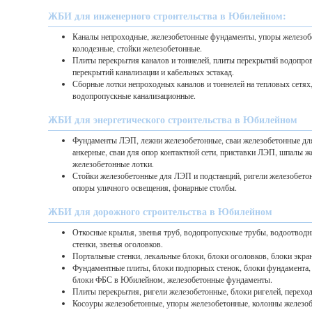
ЖБИ для инженерного строительства в Юбилейном:
Каналы непроходные, железобетонные фундаменты, упоры железоб
колодезные, стойки железобетонные.
Плиты перекрытия каналов и тоннелей, плиты перекрытий водопро
перекрытий канализации и кабельных эстакад.
Сборные лотки непроходных каналов и тоннелей на тепловых сетях
водопропускные канализационные.
ЖБИ для энергетического строительства в Юбилейном
Фундаменты ЛЭП, лежни железобетонные, сваи железобетонные д
анкерные, сваи для опор контактной сети, приставки ЛЭП, шпалы ж
железобетонные лотки.
Стойки железобетонные для ЛЭП и подстанций, ригели железобето
опоры уличного освещения, фонарные столбы.
ЖБИ для дорожного строительства в Юбилейном
Откосные крылья, звенья труб, водопропускные трубы, водоотводн
стенки, звенья оголовков.
Портальные стенки, лекальные блоки, блоки оголовков, блоки экра
Фундаментные плиты, блоки подпорных стенок, блоки фундамента
блоки ФБС в Юбилейном, железобетонные фундаменты.
Плиты перекрытия, ригели железобетонные, блоки ригелей, перехо
Косоуры железобетонные, упоры железобетонные, колонны железоб