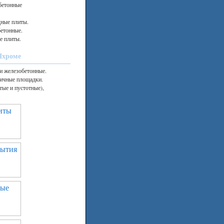
бетонные
дные плиты.
етонные.
е плиты.
Яхроме
и железобетонные.
ничные площадки.
ые и пустотные),