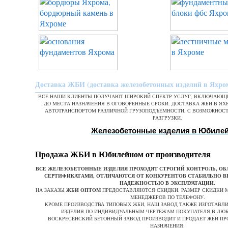
Доставка ЖБИ (доставка железобетонных изделий в Яхро
ВСЕ НАШИ КЛИЕНТЫ ПОЛУЧАЮТ ШИРОКИЙ СПЕКТР УСЛУГ, ВКЛЮЧАЮЩИ
ДО МЕСТА НАЗНАЧЕНИЯ В ОГОВОРЕННЫЕ СРОКИ. ДОСТАВКА ЖБИ В Я
АВТОТРАНСПОРТОМ РАЗЛИЧНОЙ ГРУЗОПОДЪЕМНОСТИ, С ВОЗМОЖНОС
РАЗГРУЗКИ.
Железобетонные изделия в Юбиле
Продажа ЖБИ в Юбилейном от производителя
ВСЕ ЖЕЛЕЗОБЕТОННЫЕ ИЗДЕЛИЯ ПРОХОДЯТ СТРОГИЙ КОНТРОЛЬ, 
СЕРТИФИКАТАМИ, ОТЛИЧАЮТСЯ ОТ КОНКУРЕНТОВ СТАБИЛЬНО В
НАДЕЖНОСТЬЮ В ЭКСПЛУАТАЦИИ.
НА ЗАКАЗЫ
ЖБИ ОПТОМ
ПРЕДОСТАВЛЯЮТСЯ СКИДКИ. РАЗМЕР СКИДКИ 
МЕНЕДЖЕРОВ ПО ТЕЛЕФОНУ.
КРОМЕ ПРОИЗВОДСТВА ТИПОВЫХ ЖБИ, НАШ ЗАВОД ТАКЖЕ ИЗГОТАВЛ
ИЗДЕЛИЯ ПО ИНДИВИДУАЛЬНЫМ ЧЕРТЕЖАМ ПОКУПАТЕЛЯ В ЛЮБ
ВОСКРЕСЕНСКИЙ БЕТОННЫЙ ЗАВОД ПРОИЗВОДИТ И ПРОДАЕТ ЖБИ П
НАЗНАЧЕНИЯ: