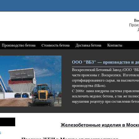
Во
Прои
Производство бетона
Cтоимость бетона
Доставка бетона
Контакты
ООО "ВБЗ" — производство и до
Воскресенский Бетонный Завод (ООО "ВБЗ
части промзоны г. Воскресенск. Изготовле
сертифицированного сырья, на высокоточ
производства (Elkon).
C 2006г. нами внедрена система управлени
исключить недовес бетона, а так же полно
нарушения рецептур при составлении бето
Железобетонные изделия в Моск
к