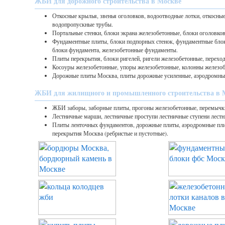
ЖБИ для дорожного строительства в Москве
Откосные крылья, звенья оголовков, водоотводные лотки, откосные 
водопропускные трубы.
Портальные стенки, блоки экрана железобетонные, блоки оголовков
Фундаментные плиты, блоки подпорных стенок, фундаментные бло
блоки фундамента, железобетонные фундаменты.
Плиты перекрытия, блоки ригелей, ригели железобетонные, перехо
Косоуры железобетонные, упоры железобетонные, колонны железоб
Дорожные плиты Москва, плиты дорожные усиленные, аэродромны
ЖБИ для жилищного и промышленного строительства в 
ЖБИ заборы, заборные плиты, прогоны железобетонные, перемычк
Лестничные марши, лестничные проступи лестничные ступени лест
Плиты ленточных фундаментов, дорожные плиты, аэродромные пл
перекрытия Москва (ребристые и пустотные).