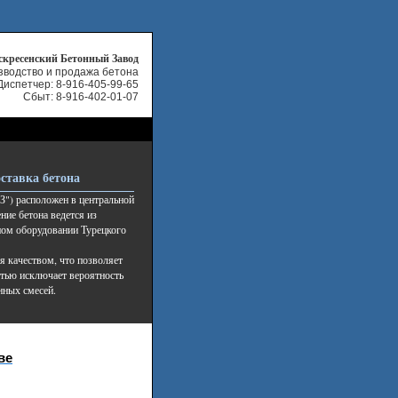
скресенский Бетонный Завод
зводство и продажа бетона
Диспетчер:
8-916-405-99-65
Сбыт: 8-916-402-01-07
ставка бетона
") расположен в центральной
ние бетона ведется из
ном оборудовании Турецкого
я качеством, что позволяет
стью исключает вероятность
нных смесей.
ве