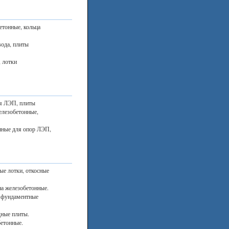
етонные, кольца
вода, плиты
, лотки
ля ЛЭП, плиты
елезобетонные,
нные для опор ЛЭП,
ые лотки, откосные
на железобетонные.
, фундаментные
дные плиты.
етонные.