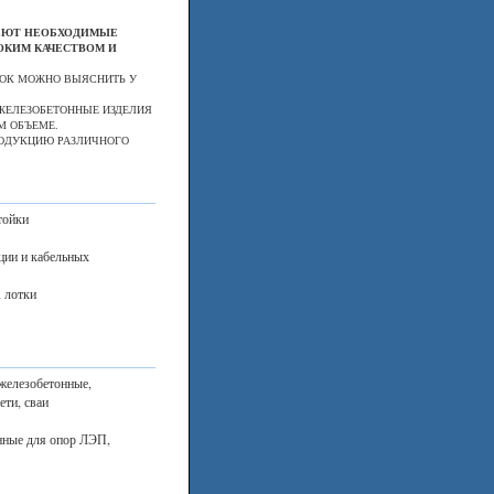
МЕЮТ НЕОБХОДИМЫЕ
ОКИМ КАЧЕСТВОМ И
ДОК МОЖНО ВЫЯСНИТЬ У
ЖЕЛЕЗОБЕТОННЫЕ ИЗДЕЛИЯ
М ОБЪЕМЕ.
РОДУКЦИЮ РАЗЛИЧНОГО
тойки
ции и кабельных
, лотки
железобетонные,
ети, сваи
нные для опор ЛЭП,