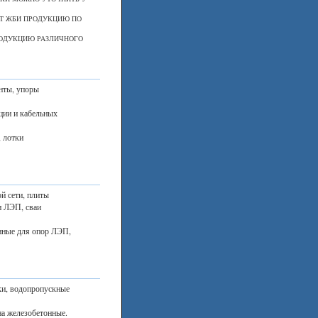
Т ЖБИ ПРОДУКЦИЮ ПО
РОДУКЦИЮ РАЗЛИЧНОГО
нты, упоры
ции и кабельных
, лотки
й сети, плиты
и ЛЭП, сваи
нные для опор ЛЭП,
ки, водопропускные
на железобетонные.