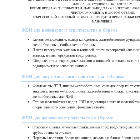
НАШИХ СОТРУДНИКОВ ПО ТЕЛЕФОНУ.
КРОМЕ ПРОДАЖИ ТИПОВЫХ ЖБИ, НАШ ЗАВОД ТАКЖЕ ИЗГОТАВЛИВАЕ
ЧЕРТЕЖАМ КЛИЕНТА В ЛЮБОМ ОБЪЕМЕ.
ВОСКРЕСЕНСКИЙ БЕТОННЫЙ ЗАВОД ПРОИЗВОДИТ И ПРОДАЕТ ЖБИ П
НАЗНАЧЕНИЯ:
ЖБИ для инженерного строительства в Яхроме:
Каналы непроходные, кольца колодезные, железобетонные фундаме
железобетонные, стойки железобетонные.
Плиты перекрытия каналов и тоннелей, плиты перекрытий канализа
эстакад, плиты перекрытий водопровода.
Сборные лотки непроходных каналов и тоннелей на тепловых сетях
водопропускные канализационные.
ЖБИ для энергетического строительства в Яхроме
Фундаменты ЛЭП, шпалы железобетонные, сваи для опор контактно
анкерные, лежни железобетонные, железобетонные лотки, приставк
железобетонные для ЛЭП.
Стойки железобетонные для ЛЭП и подстанций, ригели железобето
опоры уличного освещения, фонарные столбы.
ЖБИ для дорожного строительства в Яхроме
Откосные крылья, откосные стенки, звенья труб, водоотводные лот
трубы, звенья оголовков.
Портальные стенки, блоки оголовков, лекальные блоки, блоки экра