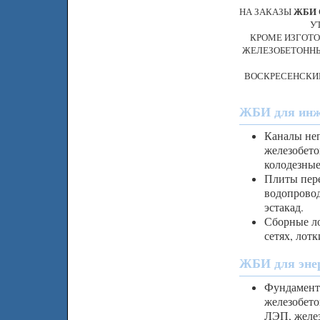
НА ЗАКАЗЫ
ЖБИ
У
КРОМЕ ИЗГОТО
ЖЕЛЕЗОБЕТОННЫ
ВОСКРЕСЕНСКИЙ
ЖБИ для инже
Каналы неп
железобето
колодезные
Плиты пере
водопровод
эстакад.
Сборные ло
сетях, лот
ЖБИ для энер
Фундамент
железобето
ЛЭП, желе