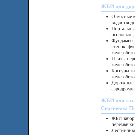
ЖБИ для доро
Откосные к
водоотводн
Портальные
оголовков,
Фундамент
стенок, фу
железобет
Плиты пере
железобето
Косоуры же
железобето
Дорожные 
аэродромн
ЖБИ для жил
Сергиевом По
ЖБИ заборы
перемычки
Лестничны