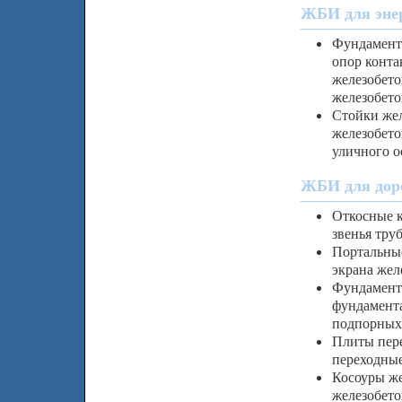
ЖБИ для энер
Фундамент
опор конта
железобето
железобето
Стойки жел
железобето
уличного о
ЖБИ для доро
Откосные к
звенья тру
Портальные
экрана жел
Фундамент
фундамента
подпорных 
Плиты пере
переходны
Косоуры же
железобето