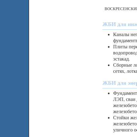
ВОСКРЕСЕНСКИЙ
ЖБИ для инже
Каналы не
фундаменты
Плиты пере
водопровод
эстакад.
Сборные ло
сетях, лот
ЖБИ для энер
Фундамент
ЛЭП, сваи 
железобето
железобето
Стойки жел
железобето
уличного о