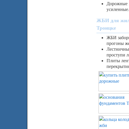
Дорожные 
усиленные
ЖБИ для жил
Троицке
ЖБИ заборы
прогоны ж
Лестничны
проступи л
Плиты лен
перекрытия