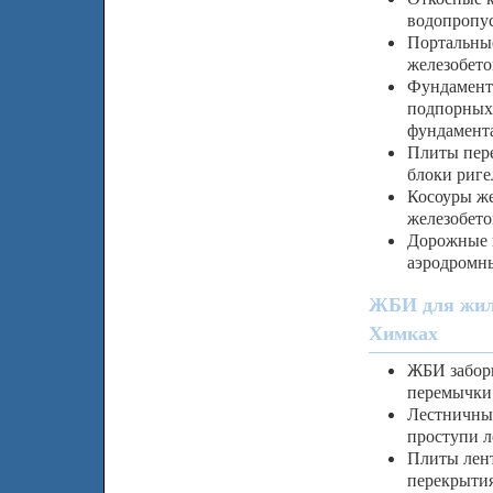
водопропус
Портальные
железобето
Фундамент
подпорных
фундамент
Плиты пере
блоки риге
Косоуры же
железобето
Дорожные 
аэродромн
ЖБИ для жил
Химках
ЖБИ заборы
перемычки
Лестничны
проступи л
Плиты лен
перекрытия