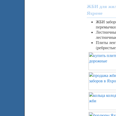
ЖБИ для жил
Яхроме
ЖБИ заборы
перемычки
Лестничны
лестничны
Плиты лен
(ребристые