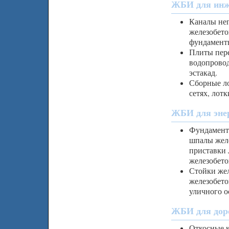
ЖБИ для инже
Каналы неп
железобето
фундамент
Плиты пере
водопровод
эстакад.
Сборные ло
сетях, лот
ЖБИ для энер
Фундамент
шпалы желе
приставки 
железобето
Стойки жел
железобето
уличного о
ЖБИ для доро
Откосные к