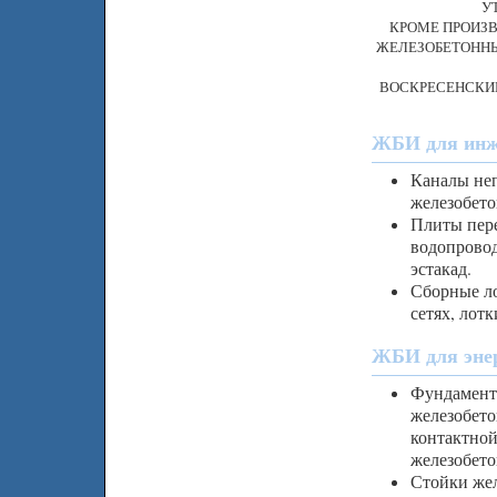
У
КРОМЕ ПРОИЗВ
ЖЕЛЕЗОБЕТОННЫ
ВОСКРЕСЕНСКИЙ
ЖБИ для инж
Каналы не
железобето
Плиты пере
водопровод
эстакад.
Сборные ло
сетях, лот
ЖБИ для энер
Фундамент
железобето
контактной
железобето
Стойки жел