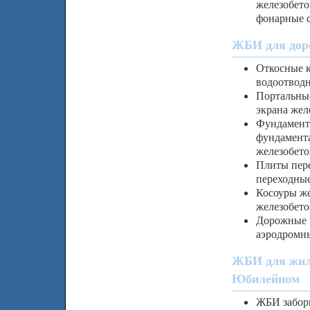
железобето
фонарные 
ЖБИ для дор
Откосные к
водоотводн
Портальные
экрана жел
Фундамент
фундамент
железобет
Плиты пере
переходны
Косоуры же
железобето
Дорожные 
аэродромн
ЖБИ для жил
Юбилейном
ЖБИ заборы