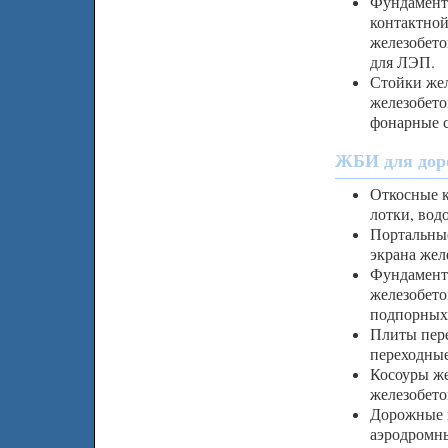
Фундамент
контактной
железобето
для ЛЭП.
Стойки жел
железобето
фонарные 
ЖБИ для доро
Откосные к
лотки, вод
Портальные
экрана жел
Фундамент
железобето
подпорных 
Плиты пере
переходны
Косоуры же
железобето
Дорожные 
аэродромн