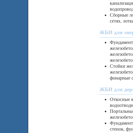
канализаци
водопровод
Сборные ло
сетях, лот
ЖБИ для энер
Фундаменты
железобет
железобето
железобето
Стойки жел
железобето
фонарные 
ЖБИ для доро
Откосные к
водоотводн
Портальные
железобето
Фундамент
стенок, фу