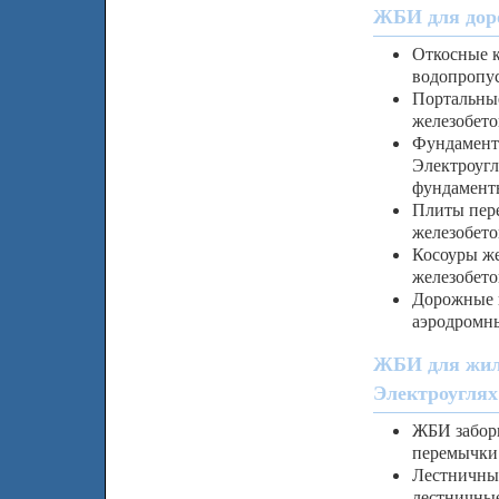
ЖБИ для доро
Откосные к
водопропус
Портальные
железобето
Фундамент
Электроугл
фундаменты
Плиты пере
железобето
Косоуры же
железобето
Дорожные 
аэродромн
ЖБИ для жил
Электроуглях
ЖБИ заборы
перемычки
Лестничны
лестничны