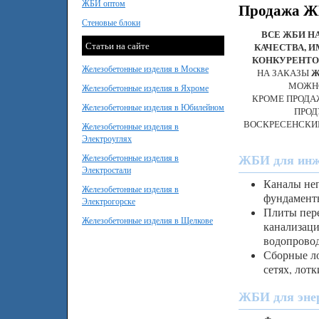
ЖБИ оптом
Продажа ЖБ
Стеновые блоки
ВСЕ ЖБИ Н
Статьи на сайте
КАЧЕСТВА, 
КОНКУРЕНТО
Железобетонные изделия в Москве
НА ЗАКАЗЫ
Ж
МОЖНО
Железобетонные изделия в Яхроме
КРОМЕ ПРОДА
Железобетонные изделия в Юбилейном
ПРОД
ВОСКРЕСЕНСКИЙ
Железобетонные изделия в
Электроуглях
ЖБИ для инже
Железобетонные изделия в
Электростали
Каналы неп
Железобетонные изделия в
фундаменты
Электрогорске
Плиты пере
Железобетонные изделия в Щелкове
канализаци
водопровод
Сборные ло
сетях, лот
ЖБИ для энер