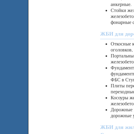
анкерные.
Стойки жел
железобето
фонарные 
ЖБИ для доро
Откосные к
оголовков,
Портальные
железобето
Фундамент
фундамент
ФБС в Сту
Плиты пере
переходны
Косоуры же
железобето
Дорожные 
дорожные 
ЖБИ для жил