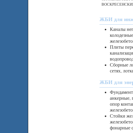
ВОСКРЕСЕНСКИЙ
ЖБИ для инже
Каналы неп
колодезные
железобето
Плиты пере
канализаци
водопровод
Сборные ло
сетях, лот
ЖБИ для энер
Фундамент
анкерные, 
опор конта
железобето
Стойки жел
железобето
фонарные 