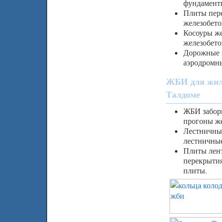
фундамент
Плиты пере
железобето
Косоуры же
железобето
Дорожные 
аэродромн
ЖБИ для жил
Талдоме
ЖБИ заборы
прогоны ж
Лестничны
лестничные
Плиты лен
перекрытия
плиты.