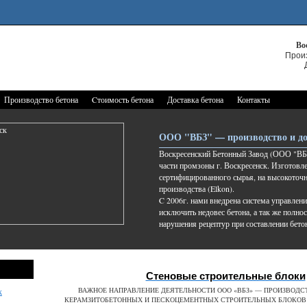
Во
Прои
Производство бетона
Cтоимость бетона
Доставка бетона
Контакты
ООО "ВБЗ" — производство и до
Воскресенский Бетонный Завод (ООО "ВБЗ
части промзоны г. Воскресенск. Изготовле
сертифицированного сырья, на высокоточ
производства (Elkon).
C 2006г. нами внедрена система управлени
исключить недовес бетона, а так же полно
нарушения рецептур при составлении бето
Стеновые строительные блоки
ВАЖНОЕ НАПРАВЛЕНИЕ ДЕЯТЕЛЬНОСТИ ООО «ВБЗ» — ПРОИЗВОДС
к
КЕРАМЗИТОБЕТОННЫХ И ПЕСКОЦЕМЕНТНЫХ СТРОИТЕЛЬНЫХ БЛОКОВ