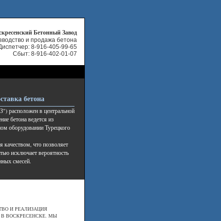
скресенский Бетонный Завод
зводство и продажа бетона
Диспетчер:
8-916-405-99-65
Сбыт: 8-916-402-01-07
ставка бетона
") расположен в центральной
ние бетона ведется из
ном оборудовании Турецкого
я качеством, что позволяет
стью исключает вероятность
нных смесей.
ТВО И РЕАЛИЗАЦИЯ
 В ВОСКРЕСЕНСКЕ. МЫ