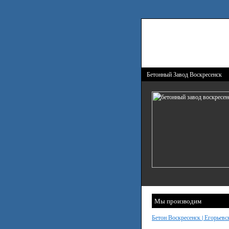
Бетонный Завод Воскресенск
Мы производим
Бетон Воскресенск | Егорьевс