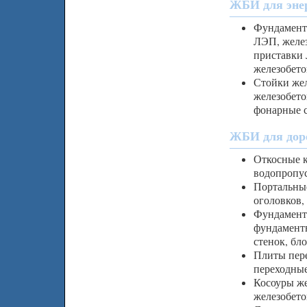
ЖБИ для энер
Фундамент
ЛЭП, желез
приставки
железобето
Стойки жел
железобето
фонарные 
ЖБИ для доро
Откосные к
водопропус
Портальные
оголовков,
Фундамент
фундамент
стенок, бл
Плиты пере
переходны
Косоуры же
железобето