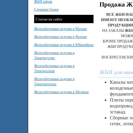
ЖБИ оптом
Продажа ЖБ
Стеновые блоки
ВСЕ ЖБИ НА
Статьи на сайте
ИМЕЮТ НЕОБХ
ПРОДУКЦИИ
Железобетонные изделия в Москве
НА ЗАКАЗЫ
ЖБ
МОЖНО
Железобетонные изделия в Яхроме
КРОМЕ ПРОДАЖ
Железобетонные изделия в Юбилейном
ЖБИ ПРОДУК
Железобетонные изделия в
ВОСКРЕСЕНСКИЙ
Электроуглях
Железобетонные изделия в
ЖБИ для инже
Электростали
Железобетонные изделия в
Каналы неп
Электрогорске
колодезные
Железобетонные изделия в Щелкове
фундамент
Плиты пере
водопровод
эстакад.
Сборные ло
сетях, лот