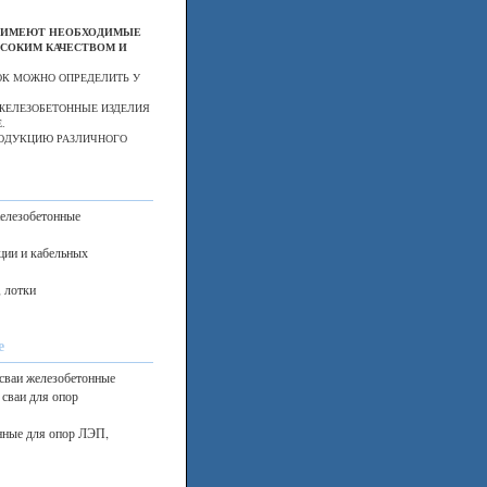
, ИМЕЮТ НЕОБХОДИМЫЕ
СОКИМ КАЧЕСТВОМ И
ОК МОЖНО ОПРЕДЕЛИТЬ У
ЖЕЛЕЗОБЕТОННЫЕ ИЗДЕЛИЯ
.
РОДУКЦИЮ РАЗЛИЧНОГО
железобетонные
ции и кабельных
, лотки
е
сваи железобетонные
сваи для опор
нные для опор ЛЭП,