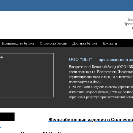
Во
Прои
Производство бетона
Cтоимость бетона
Доставка бетона
Контакты
ООО "ВБЗ" — производство и до
Воскресенский Бетонный Завод (ООО "ВБЗ
части промзоны г. Воскресенск. Изготовле
сертифицированного сырья, на высокоточ
производства (Elkon).
C 2006г. нами внедрена система управлени
исключить недовес бетона, а так же полно
нарушения рецептур при составлении бето
Железобетонные изделия в Солнечно
к