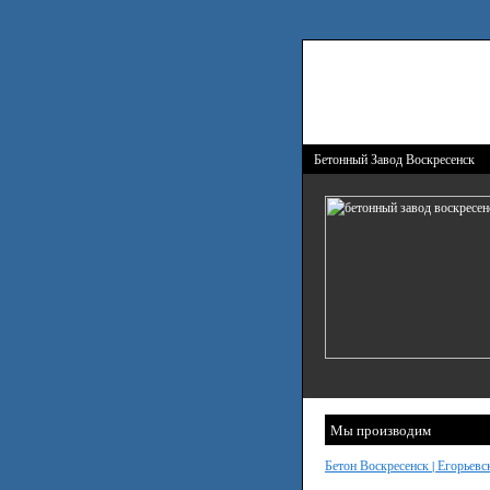
Бетонный Завод Воскресенск
Мы производим
Бетон Воскресенск | Егорьевс