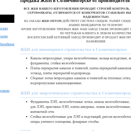
Продажа ЖБИ в Солнечногорске от производителя
ВСЕ ЖБИ НАШЕГО ИЗГОТОВЛЕНИЯ ПРОХОДЯТ СТРОГИЙ КОНТРОЛЬ
СЕРТИФИКАТЫ, ОТЛИЧАЮТСЯ ОТ КОНКУРЕНТОВ СТАБИЛЬНО ВЫ
НАДЕЖНОСТЬЮ.
НА ЗАКАЗЫ
ЖБИ ОПТОМ
ДЕЙСТВУЕТ СИСТЕМА СКИДОК. РАЗМЕР СКИД
НАШИХ МЕНЕДЖЕРОВ ПО ТЕЛЕФОНУ.
оскве
КРОМЕ ИЗГОТОВЛЕНИЯ ТИПОВЫХ ЖБИ, НАШ ЗАВОД ТАКЖЕ ПРОИЗВОДИТ 
ПО ЧЕРТЕЖАМ КЛИЕНТА В ЛЮБОМ КОЛИЧЕСТВЕ
хроме
ВОСКРЕСЕНСКИЙ БЕТОННЫЙ ЗАВОД ПРОИЗВОДИТ И ПРОДАЕТ ЖБИ П
НАЗНАЧЕНИЯ:
Юбилейном
ЖБИ для инженерного строительства в Солнечногорске:
Каналы непроходные, упоры железобетонные, кольца колодезные, 
фундаменты, стойки железобетонные.
Плиты перекрытия каналов и тоннелей, плиты перекрытий канализа
эстакад, плиты перекрытий водопровода.
Сборные лотки непроходных каналов и тоннелей на тепловых сетях
водопропускные канализационные.
елкове
ЖБИ для энергетического строительства в Солнечногорск
Фундаменты ЛЭП, железобетонные лотки, шпалы железобетонные, 
для ЛЭП, приставки ЛЭП, плиты анкерные, лежни железобетонные, 
контактной сети.
Стойки железобетонные для ЛЭП и подстанций, ригели железобето
опоры уличного освещения, фонарные столбы.