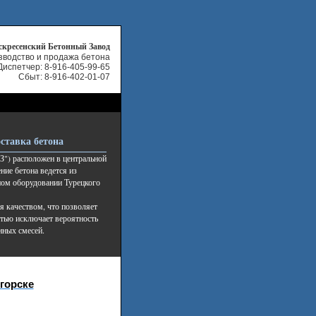
скресенский Бетонный Завод
зводство и продажа бетона
Диспетчер:
8-916-405-99-65
Сбыт: 8-916-402-01-07
ставка бетона
") расположен в центральной
ние бетона ведется из
ном оборудовании Турецкого
я качеством, что позволяет
стью исключает вероятность
нных смесей.
горске