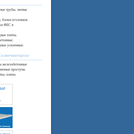
ные трубы, звенья
, блоки оголовков.
ки ФБС в
дные плиты.
етонные.
ные усиленные.
Солнечногорске
ы железобетонные.
ничные проступи.
иты, плиты