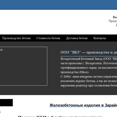
Во
Прои
Производство бетона
Cтоимость бетона
Доставка бетона
Контакты
ООО "ВБЗ" — производство и до
Воскресенский Бетонный Завод (ООО "ВБЗ
части промзоны г. Воскресенск. Изготовле
сертифицированного сырья, на высокоточ
производства (Elkon).
C 2006г. нами внедрена система управлени
исключить недовес бетона, а так же полно
нарушения рецептур при составлении бето
Железобетонные изделия в Зарай
к