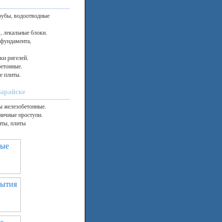
трубы, водоотводные
, лекальные блоки.
 фундамента,
ки ригелей.
етонные.
е плиты.
арайске
ы железобетонные.
ничные проступи.
иты, плиты