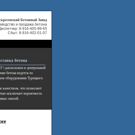
скресенский Бетонный Завод
зводство и продажа бетона
Диспетчер:
8-916-405-99-65
Сбыт: 8-916-402-01-07
ставка бетона
") расположен в центральной
ние бетона ведется из
ном оборудовании Турецкого
я качеством, что позволяет
стью исключает вероятность
нных смесей.
ске