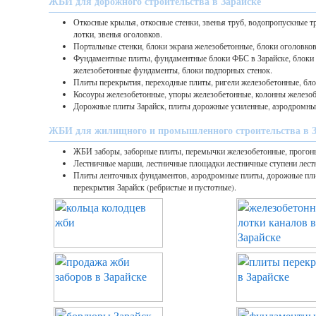
ЖБИ для дорожного строительства в Зарайске
Откосные крылья, откосные стенки, звенья труб, водопропускные 
лотки, звенья оголовков.
Портальные стенки, блоки экрана железобетонные, блоки оголовков
Фундаментные плиты, фундаментные блоки ФБС в Зарайске, блоки
железобетонные фундаменты, блоки подпорных стенок.
Плиты перекрытия, переходные плиты, ригели железобетонные, бло
Косоуры железобетонные, упоры железобетонные, колонны железоб
Дорожные плиты Зарайск, плиты дорожные усиленные, аэродромны
ЖБИ для жилищного и промышленного строительства в З
ЖБИ заборы, заборные плиты, перемычки железобетонные, прогон
Лестничные марши, лестничные площадки лестничные ступени лест
Плиты ленточных фундаментов, аэродромные плиты, дорожные пл
перекрытия Зарайск (ребристые и пустотные).