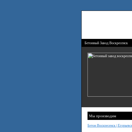
Бетонный Завод Воскресенск
Мы производим
Бетон Воскресенск | Егорьевс