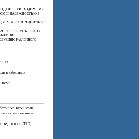
ОБЛАДАЮТ НЕОБХОДИМЫМИ
ВОМ И НАДЕЖНОСТЬЮ В
ДОК МОЖНО ОПРЕДЕЛИТЬ У
ВАЕТ ЖБИ ПРОДУКЦИЮ ПО
ИЧЕСТВЕ.
РОДУКЦИЮ РАЗЛИЧНОГО
тойки
ции и кабельных
, лотки
етонные лотки, сваи
 сваи железобетонные
нные для опор ЛЭП,