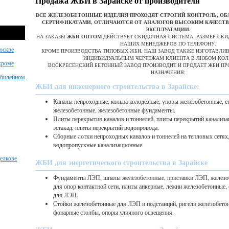
Продажа ЖБИ в Зарайске от производителя
ВСЕ ЖЕЛЕЗОБЕТОННЫЕ ИЗДЕЛИЯ ПРОХОДЯТ СТРОГИЙ КОНТРОЛЬ, 
СЕРТИФИКАТАМИ, ОТЛИЧАЮТСЯ ОТ АНАЛОГОВ ВЫСОКИМ КАЧЕСТ
ЭКСПЛУАТАЦИИ.
НА ЗАКАЗЫ
ЖБИ ОПТОМ
ДЕЙСТВУЕТ СКИДОЧНАЯ СИСТЕМА. РАЗМЕР СКИ
НАШИХ МЕНЕДЖЕРОВ ПО ТЕЛЕФОНУ.
оскве
КРОМЕ ПРОИЗВОДСТВА ТИПОВЫХ ЖБИ, НАШ ЗАВОД ТАКЖЕ ИЗГОТАВЛИ
ИНДИВИДУАЛЬНЫМ ЧЕРТЕЖАМ КЛИЕНТА В ЛЮБОМ КОЛ
хроме
ВОСКРЕСЕНСКИЙ БЕТОННЫЙ ЗАВОД ПРОИЗВОДИТ И ПРОДАЕТ ЖБИ П
НАЗНАЧЕНИЯ:
Юбилейном
ЖБИ для инженерного строительства в Зарайске:
Каналы непроходные, кольца колодезные, упоры железобетонные, с
железобетонные, железобетонные фундаменты.
Плиты перекрытия каналов и тоннелей, плиты перекрытий канализа
эстакад, плиты перекрытий водопровода.
Сборные лотки непроходных каналов и тоннелей на тепловых сетях
водопропускные канализационные.
елкове
ЖБИ для энергетического строительства в Зарайске
Фундаменты ЛЭП, шпалы железобетонные, приставки ЛЭП, железоб
для опор контактной сети, плиты анкерные, лежни железобетонные,
для ЛЭП.
Стойки железобетонные для ЛЭП и подстанций, ригели железобето
фонарные столбы, опоры уличного освещения.