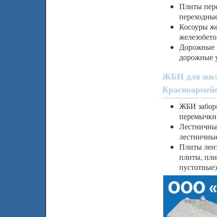
Плиты пере
переходны
Косоуры же
железобето
Дорожные 
дорожные 
ЖБИ для жил
Красноармей
ЖБИ заборы
перемычки
Лестничны
лестничны
Плиты лен
плиты, пли
пустотные)