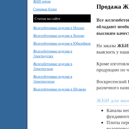
ЖБИ оптом
Продажа ЖБ
Стеновые блоки
Статьи на сайте
Все железобето
обладают необ
Железобетонные изделия в Москве
высоким качест
Железобетонные изделия в Яхроме
Железобетонные изделия в Юбилейном
ЖБИ 
На заказы
Железобетонные изделия в
выяснить у наш
Электроуглях
Кроме изготовл
Железобетонные изделия в
Электростали
продукцию по ч
Железобетонные изделия в
Воскресенский 
Электрогорске
различного назн
Железобетонные изделия в Щелкове
ЖБИ для инже
Каналы неп
фундаменты
Плиты пере
водопровод