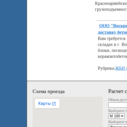
Красноармейске
грузоподъемност
ООО "Воскре
доставку бето
Вам требуется 
складах в г. В
блоки, пескоц
керамзитобето
Рубрика:
ЖБИ 
Расчет 
Схема проезда
Объем дост
Выберите т
Выберите 