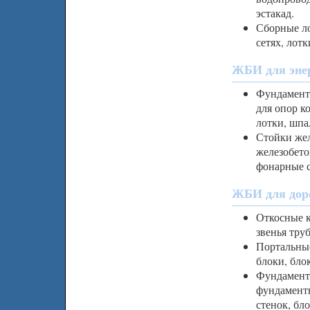
эстакад.
Сборные ло
сетях, лот
ЖБИ для энер
Фундамент
для опор к
лотки, шпа
Стойки жел
железобето
фонарные 
ЖБИ для доро
Откосные к
звенья тру
Портальные
блоки, бло
Фундамент
фундамент
стенок, бл